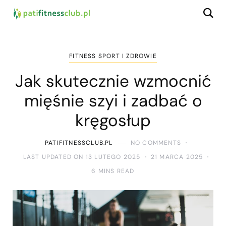
FITNESS SPORT I ZDROWIE
Jak skutecznie wzmocnić
mięśnie szyi i zadbać o
kręgosłup
PATIFITNESSCLUB.PL
NO COMMENTS
LAST UPDATED ON 13 LUTEGO 2025
21 MARCA 2025
6 MINS READ