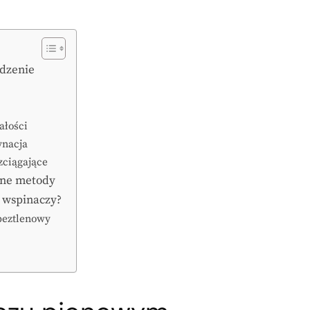
dzenie
ałości
ynacja
zciągające
wne metody
a wspinaczy?
beztlenowy