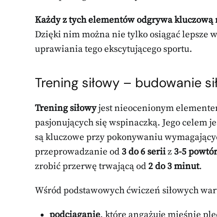
Każdy z tych elementów odgrywa kluczową 
Dzięki nim można nie tylko osiągać lepsze 
uprawiania tego ekscytującego sportu.
Trening siłowy – budowanie si
Trening siłowy
jest nieocenionym elementem
pasjonujących się wspinaczką. Jego celem je
są kluczowe przy pokonywaniu wymagającyc
przeprowadzanie od
3 do 6 serii
z
3-5 powtó
zrobić przerwę trwającą od
2 do 3 minut
.
Wśród podstawowych ćwiczeń siłowych war
podciąganie
, które angażuje mięśnie pl