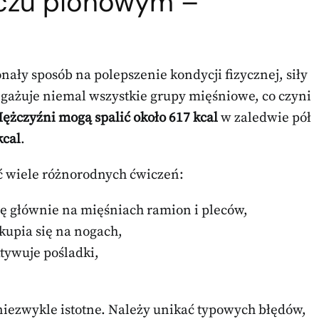
aczu pionowym –
nały sposób na polepszenie kondycji fizycznej, siły
gażuje niemal wszystkie grupy mięśniowe, co czyni
ężczyźni mogą spalić około 617 kcal
w zaledwie pół
kcal
.
wiele różnorodnych ćwiczeń:
ię głównie na mięśniach ramion i pleców,
kupia się na nogach,
tywuje pośladki,
niezwykle istotne. Należy unikać typowych błędów,