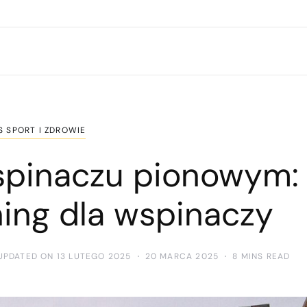
S SPORT I ZDROWIE
spinaczu pionowym:
ning dla wspinaczy
UPDATED ON 13 LUTEGO 2025
20 MARCA 2025
8 MINS READ