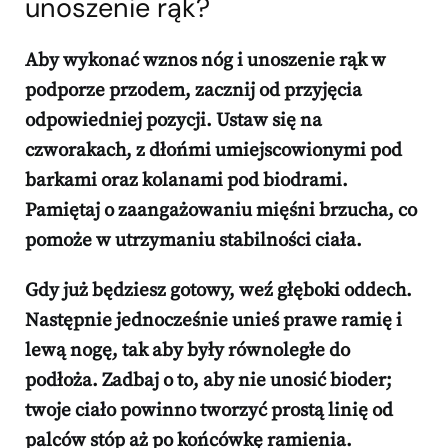
unoszenie rąk?
Aby wykonać
wznos nóg
i
unoszenie rąk
w
podporze przodem, zacznij od przyjęcia
odpowiedniej pozycji. Ustaw się na
czworakach, z dłońmi umiejscowionymi pod
barkami oraz kolanami pod biodrami.
Pamiętaj o zaangażowaniu
mięśni brzucha
, co
pomoże w utrzymaniu stabilności ciała.
Gdy już będziesz gotowy, weź głęboki oddech.
Następnie jednocześnie unieś prawe ramię i
lewą nogę, tak aby były równoległe do
podłoża. Zadbaj o to, aby nie unosić bioder;
twoje ciało powinno tworzyć prostą linię od
palców stóp aż po końcówkę ramienia.