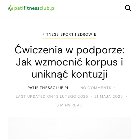
FITNESS SPORT I ZDROWIE
Ćwiczenia w podporze:
Jak wzmocnić korpus i
uniknąć kontuzji
PATIFITNESSCLUB.PL
NO COMMENTS
LAST UPDATED ON 13 LUTEGO 2025
21 MAJA 2025
8 MINS READ