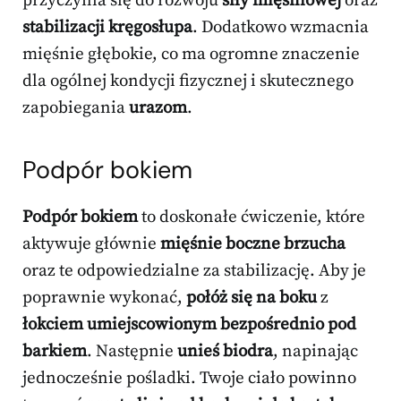
przyczynia się do rozwoju
siły mięśniowej
oraz
stabilizacji kręgosłupa
. Dodatkowo wzmacnia
mięśnie głębokie, co ma ogromne znaczenie
dla ogólnej kondycji fizycznej i skutecznego
zapobiegania
urazom
.
Podpór bokiem
Podpór bokiem
to doskonałe ćwiczenie, które
aktywuje głównie
mięśnie boczne brzucha
oraz te odpowiedzialne za stabilizację. Aby je
poprawnie wykonać,
połóż się na boku
z
łokciem umiejscowionym bezpośrednio pod
barkiem
. Następnie
unieś biodra
, napinając
jednocześnie pośladki. Twoje ciało powinno