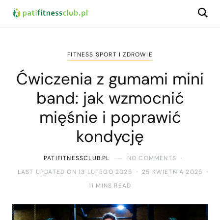
FITNESS SPORT I ZDROWIE
Ćwiczenia z gumami mini
band: jak wzmocnić
mięśnie i poprawić
kondycję
PATIFITNESSCLUB.PL
NO COMMENTS
LAST UPDATED ON 13 LUTEGO 2025
25 KWIETNIA 2025
11 MINS READ