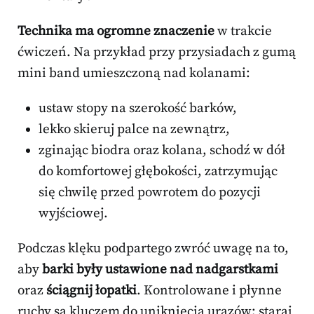
Technika ma ogromne znaczenie
w trakcie
ćwiczeń. Na przykład przy przysiadach z gumą
mini band umieszczoną nad kolanami:
ustaw stopy na szerokość barków,
lekko skieruj palce na zewnątrz,
zginając biodra oraz kolana, schodź w dół
do komfortowej głębokości, zatrzymując
się chwilę przed powrotem do pozycji
wyjściowej.
Podczas klęku podpartego zwróć uwagę na to,
aby
barki były ustawione nad nadgarstkami
oraz
ściągnij łopatki
. Kontrolowane i płynne
ruchy są kluczem do uniknięcia urazów; staraj