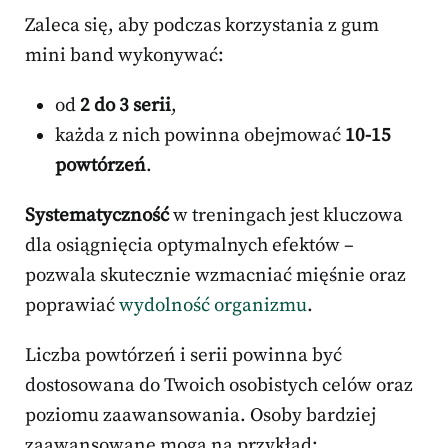
Zaleca się, aby podczas korzystania z gum
mini band wykonywać:
od
2 do 3 serii
,
każda z nich powinna obejmować
10-15
powtórzeń
.
Systematyczność
w treningach jest kluczowa
dla osiągnięcia optymalnych efektów –
pozwala skutecznie wzmacniać mięśnie oraz
poprawiać
wydolność organizmu
.
Liczba powtórzeń i serii powinna być
dostosowana do Twoich osobistych celów oraz
poziomu zaawansowania. Osoby bardziej
zaawansowane mogą na przykład: