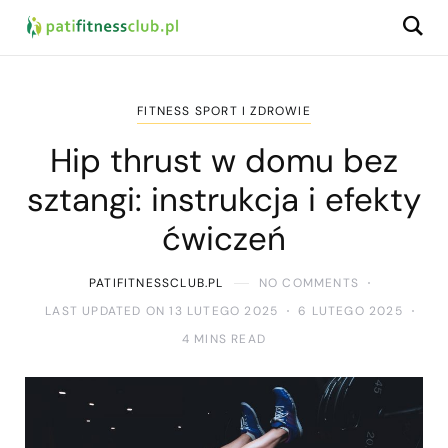
FITNESS SPORT I ZDROWIE
Hip thrust w domu bez
sztangi: instrukcja i efekty
ćwiczeń
PATIFITNESSCLUB.PL
NO COMMENTS
LAST UPDATED ON 13 LUTEGO 2025
6 LUTEGO 2025
4 MINS READ