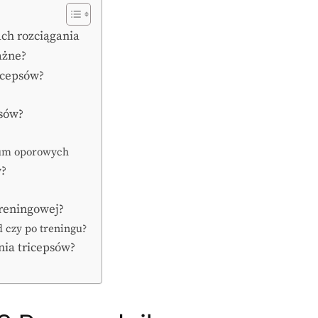
ach rozciągania
ażne?
ricepsów?
psów?
gum oporowych
w?
treningowej?
d czy po treningu?
nia tricepsów?