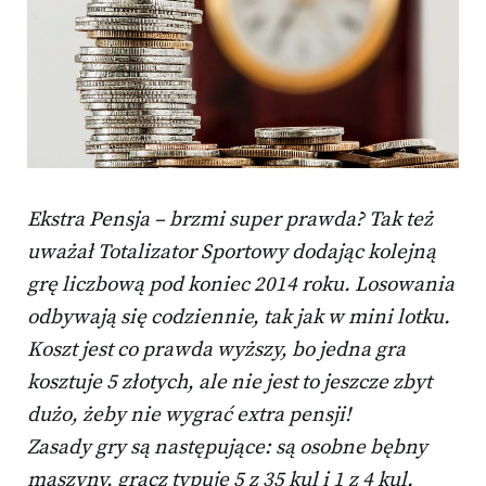
Ekstra Pensja – brzmi super prawda? Tak też
uważał Totalizator Sportowy dodając kolejną
grę liczbową pod koniec 2014 roku. Losowania
odbywają się codziennie, tak jak w mini lotku.
Koszt jest co prawda wyższy, bo jedna gra
kosztuje 5 złotych, ale nie jest to jeszcze zbyt
dużo, żeby nie wygrać extra pensji!
Zasady gry są następujące: są osobne bębny
maszyny, gracz typuje 5 z 35 kul i 1 z 4 kul.