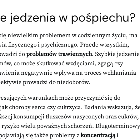
je jedzenia w pośpiechu?
się niewielkim problemem w codziennym życiu, ma
ia fizycznego i psychicznego. Przede wszystkim,
rowadzi do
problemów trawiennych
. Szybkie jedzenie
ów, co może skutkować wzdęciami, zgagą czy
trawienia negatywnie wpływa na proces wchłaniania
pektywie prowadzi do niedoborów.
resujących warunkach może przyczynić się do
h jak choroby serca czy cukrzyca. Badania wskazują, ż
ższej konsumpcji tłuszczów nasyconych oraz cukrów,
ksza ryzyko wielu poważnych schorzeń. Długoterminow
e pojawiają się także problemy z
koncentracją
i