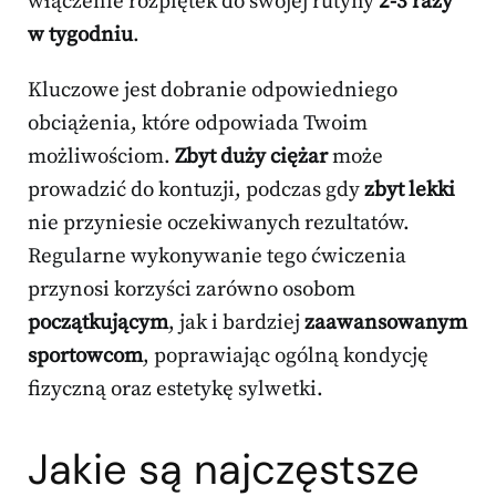
włączenie rozpiętek do swojej rutyny
2-3 razy
w tygodniu
.
Kluczowe jest dobranie odpowiedniego
obciążenia, które odpowiada Twoim
możliwościom.
Zbyt duży ciężar
może
prowadzić do kontuzji, podczas gdy
zbyt lekki
nie przyniesie oczekiwanych rezultatów.
Regularne wykonywanie tego ćwiczenia
przynosi korzyści zarówno osobom
początkującym
, jak i bardziej
zaawansowanym
sportowcom
, poprawiając ogólną kondycję
fizyczną oraz estetykę sylwetki.
Jakie są najczęstsze