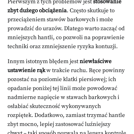
Pierwszym z tych problemów jest
stosowanie
zbyt dużego obciążenia
. Często skutkuje to
przeciążeniem stawów barkowych i może
prowadzić do urazów. Dlatego warto zacząć od
mniejszych hantli, co pozwoli na poprawienie
techniki oraz zmniejszenie ryzyka kontuzji.
Innym istotnym błędem jest
niewłaściwe
ustawienie rąk
w trakcie ruchu. Ręce powinny
pozostać na poziomie klatki piersiowej; ich
opadanie poniżej tej linii może powodować
nadmierne napięcie w stawach barkowych i
osłabiać skuteczność wykonywanych
rozpiętek. Dodatkowo, zamiast trzymać hantle
zbyt mocno, lepiej zastosować luźniejszy
chwyt – taki sposób pozwala na lepszą kontrolę