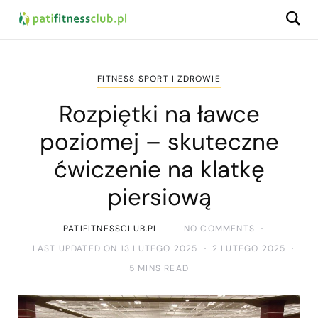
FITNESS SPORT I ZDROWIE
Rozpiętki na ławce
poziomej – skuteczne
ćwiczenie na klatkę
piersiową
PATIFITNESSCLUB.PL
NO COMMENTS
LAST UPDATED ON 13 LUTEGO 2025
2 LUTEGO 2025
5 MINS READ