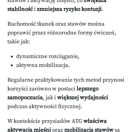
stawów i aktywację mięśni, co
zwiększa
stabilność
i
zmniejsza ryzyko kontuzji
.
Ruchomość tkanek oraz stawów można
poprawić przez różnorodne formy ćwiczeń,
takie jak:
dynamiczne rozciąganie,
aktywna mobilizacja.
Regularne praktykowanie tych metod przynosi
korzyści zarówno w postaci
lepszego
samopoczucia
, jak i
większej wydajności
podczas aktywności fizycznej.
W kontekście przysiadów ATG
właściwa
aktywacja mięśni
oraz
mobilizacja stawów
są