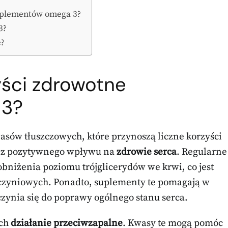
suplementów omega 3?
3?
e?
yści zdrowotne
 3?
ów tłuszczowych, które przynoszą liczne korzyści
e z pozytywnego wpływu na
zdrowie serca
. Regularne
niżenia poziomu trójglicerydów we krwi, co jest
czyniowych. Ponadto, suplementy te pomagają w
czynia się do poprawy ogólnego stanu serca.
ich
działanie przeciwzapalne
. Kwasy te mogą pomóc