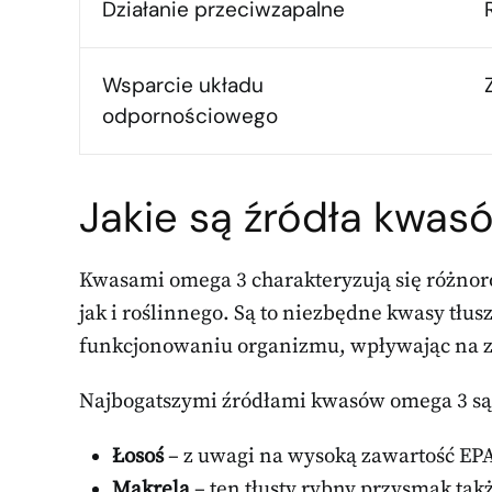
Działanie przeciwzapalne
Wsparcie układu
odpornościowego
Jakie są źródła kwa
Kwasami omega 3 charakteryzują się różno
jak i roślinnego. Są to niezbędne kwasy tłu
funkcjonowaniu organizmu, wpływając na z
Najbogatszymi źródłami kwasów omega 3 s
Łosoś
– z uwagi na wysoką zawartość EPA 
Makrela
– ten tłusty rybny przysmak takż