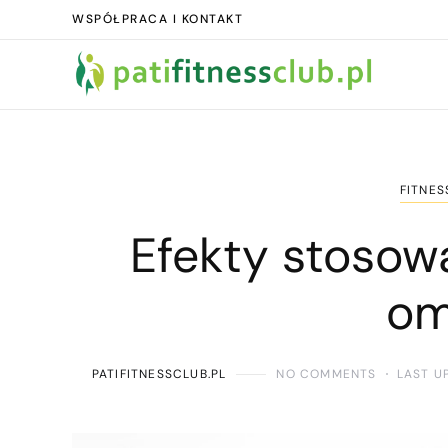
WSPÓŁPRACA I KONTAKT
FITNES
Efekty stoso
om
PATIFITNESSCLUB.PL
NO COMMENTS
LAST U