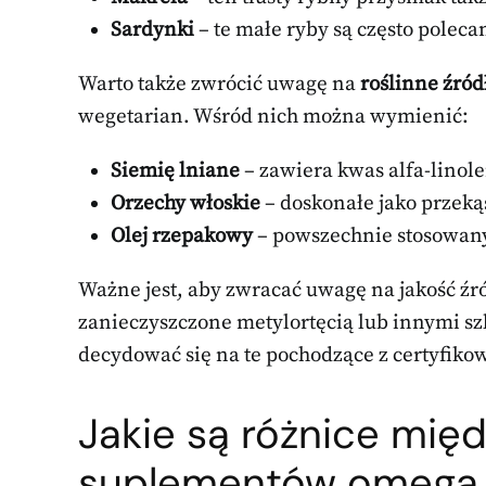
Sardynki
– te małe ryby są często poleca
Warto także zwrócić uwagę na
roślinne źród
wegetarian. Wśród nich można wymienić:
Siemię lniane
– zawiera kwas alfa-linole
Orzechy włoskie
– doskonałe jako przeką
Olej rzepakowy
– powszechnie stosowany
Ważne jest, aby zwracać uwagę na jakość źr
zanieczyszczone metylortęcią lub innymi sz
decydować się na te pochodzące z certyfiko
Jakie są różnice mię
suplementów omega