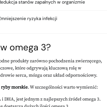
Redukcja stanów zapalnych w organizmie
Zmniejszenie ryzyka infekcji
sów omega 3?
rodne produkty zarówno pochodzenia zwierzęcego,
szczowe, które odgrywają kluczową rolę w
drowie serca, mózgu oraz układ odpornościowy.
ą
ryby morskie
. W szczególności warto wymienić:
i DHA, jest jednym z najlepszych źródeł omega 3.
e dostarcza dużych ilości omega 3.