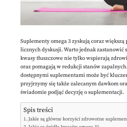
Suplementy omega 3 zyskują coraz większą 
licznych dyskusji. Warto jednak zastanowić s
kwasy tłuszczowe nie tylko wspierają zdrow
oraz pomagają w redukcji stanów zapalnych
dostępnymi suplementami może być kluczem
przyjrzymy się także zalecanym dawkom or
świadomie podjąć decyzję o suplementacji.
Spis treści
Jakie są główne korzyści zdrowotne supleme
Jakie są źródła kwasów omega 3?