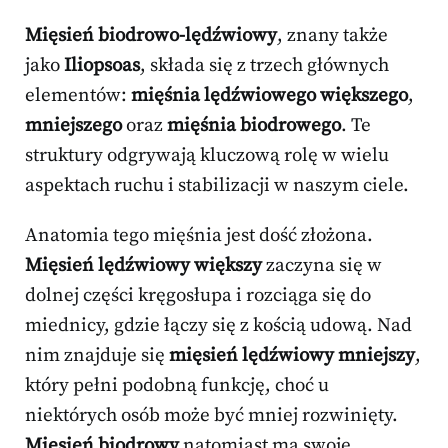
Mięsień biodrowo-lędźwiowy
, znany także
jako
Iliopsoas
, składa się z trzech głównych
elementów:
mięśnia lędźwiowego większego
,
mniejszego
oraz
mięśnia biodrowego
. Te
struktury odgrywają kluczową rolę w wielu
aspektach ruchu i stabilizacji w naszym ciele.
Anatomia tego mięśnia jest dość złożona.
Mięsień lędźwiowy większy
zaczyna się w
dolnej części kręgosłupa i rozciąga się do
miednicy, gdzie łączy się z kością udową. Nad
nim znajduje się
mięsień lędźwiowy mniejszy
,
który pełni podobną funkcję, choć u
niektórych osób może być mniej rozwinięty.
Mięsień biodrowy
natomiast ma swoje