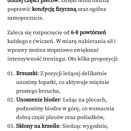
dolnej części pleców
. Dzięki temu można
poprawić
kondycję fizyczną
oraz ogólne
samopoczucie.
Zaleca się rozpoczęcie od
6-8 powtórzeń
każdego z ćwiczeń. W miarę nabierania sił i
wprawy można stopniowo zwiększać
intensywność treningu. Oto kilka propozycji:
Brzuszki
: Z pozycji leżącej delikatnie
unosimy łopatki, co aktywuje mięśnie
prostego brzucha,
Unoszenie bioder
: Leżąc na plecach,
podnosimy biodra w górę, co wzmacnia
dolną część pleców oraz pośladków,
Skłony na krześle
: Siedząc wygodnie,