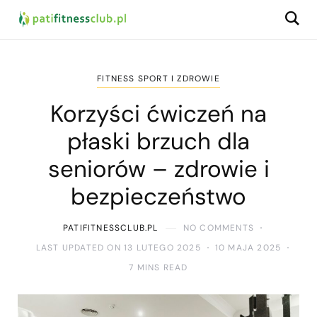
FITNESS SPORT I ZDROWIE
Korzyści ćwiczeń na
płaski brzuch dla
seniorów – zdrowie i
bezpieczeństwo
PATIFITNESSCLUB.PL
NO COMMENTS
LAST UPDATED ON 13 LUTEGO 2025
10 MAJA 2025
7 MINS READ