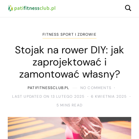
FITNESS SPORT I ZDROWIE
Stojak na rower DIY: jak
zaprojektować i
zamontować własny?
PATIFITNESSCLUB.PL
NO COMMENTS
LAST UPDATED ON 13 LUTEGO 2025
6 KWIETNIA 2025
5 MINS READ