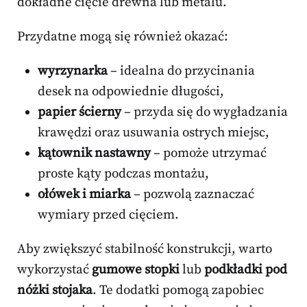
dokładne cięcie drewna lub metalu.
Przydatne mogą się również okazać:
wyrzynarka
– idealna do przycinania
desek na odpowiednie długości,
papier ścierny
– przyda się do wygładzania
krawędzi oraz usuwania ostrych miejsc,
kątownik nastawny
– pomoże utrzymać
proste kąty podczas montażu,
ołówek i miarka
– pozwolą zaznaczać
wymiary przed cięciem.
Aby zwiększyć stabilność konstrukcji, warto
wykorzystać
gumowe stopki
lub
podkładki pod
nóżki stojaka
. Te dodatki pomogą zapobiec