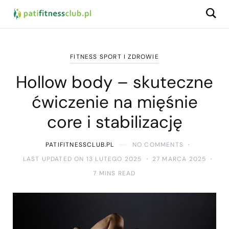
FITNESS SPORT I ZDROWIE
Hollow body – skuteczne
ćwiczenie na mięśnie
core i stabilizację
PATIFITNESSCLUB.PL
NO COMMENTS
LAST UPDATED ON 13 LUTEGO 2025
27 MARCA 2025
7 MINS READ