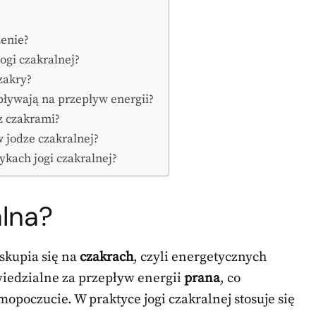
zenie?
ogi czakralnej?
zakry?
pływają na przepływ energii?
 z czakrami?
w jodze czakralnej?
tykach jogi czakralnej?
alna?
 skupia się na
czakrach
, czyli energetycznych
wiedzialne za przepływ energii
prana
, co
poczucie. W praktyce jogi czakralnej stosuje się