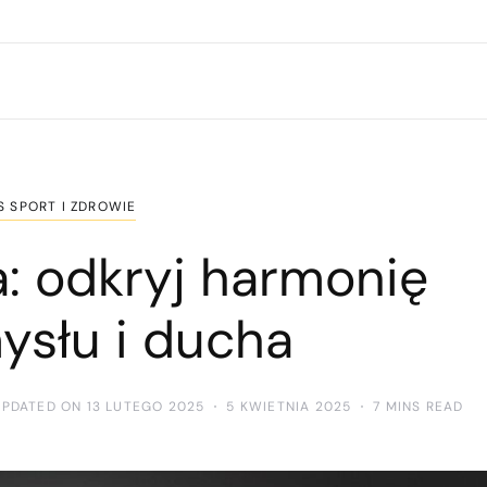
S SPORT I ZDROWIE
a: odkryj harmonię
mysłu i ducha
UPDATED ON 13 LUTEGO 2025
5 KWIETNIA 2025
7 MINS READ