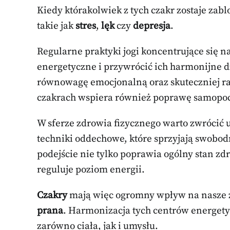
Kiedy którakolwiek z tych czakr zostaje za
takie jak
stres
,
lęk
czy
depresja
.
Regularne praktyki jogi koncentrujące się 
energetyczne i przywrócić ich harmonijne d
równowagę emocjonalną oraz skuteczniej rad
czakrach wspiera również poprawę samopocz
W sferze zdrowia fizycznego warto zwrócić
techniki oddechowe, które sprzyjają swobod
podejście nie tylko poprawia ogólny stan z
reguluje poziom energii.
Czakry
mają więc ogromny wpływ na nasze ż
prana
. Harmonizacja tych centrów energety
zarówno ciała, jak i umysłu.