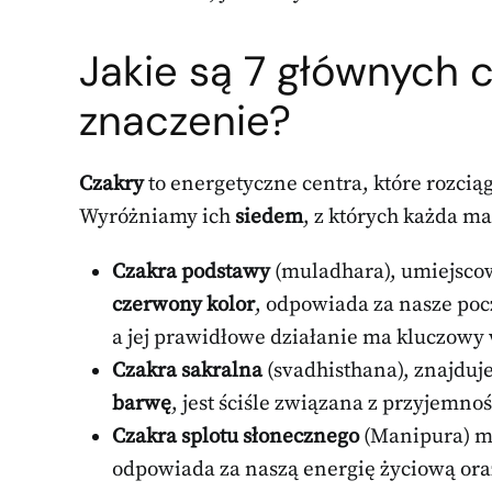
Jakie są 7 głównych c
znaczenie?
Czakry
to energetyczne centra, które rozcią
Wyróżniamy ich
siedem
, z których każda ma
Czakra podstawy
(muladhara), umiejscow
czerwony kolor
, odpowiada za nasze poc
a jej prawidłowe działanie ma kluczowy
Czakra sakralna
(svadhisthana), znajduje
barwę
, jest ściśle związana z przyjemno
Czakra splotu słonecznego
(Manipura) m
odpowiada za naszą energię życiową oraz