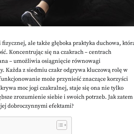
i fizycznej, ale także głęboka praktyka duchowa, któr
ość. Koncentrując się na czakrach – centrach
ana – umożliwia osiągnięcie równowagi
. Każda z siedmiu czakr odgrywa kluczową rolę w
 funkcjonowanie może przynieść znaczące korzyści
rywa moc jogi czakralnej, staje się ona nie tylko
ębsze zrozumienie siebie i swoich potrzeb. Jak zatem
ę jej dobroczynnymi efektami?