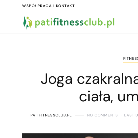
WSPÓŁPRACA I KONTAKT
FITNES
Joga czakraln
ciała, u
PATIFITNESSCLUB.PL
NO COMMENTS
LAST 