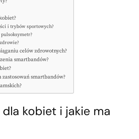
ety?
kobiet?
ści i trybów sportowych?
i pulsoksymetr?
 zdrowie?
siąganiu celów zdrowotnych?
oszenia smartbandów?
biet?
ych zastosowań smartbandów?
damskich?
dla kobiet i jakie ma