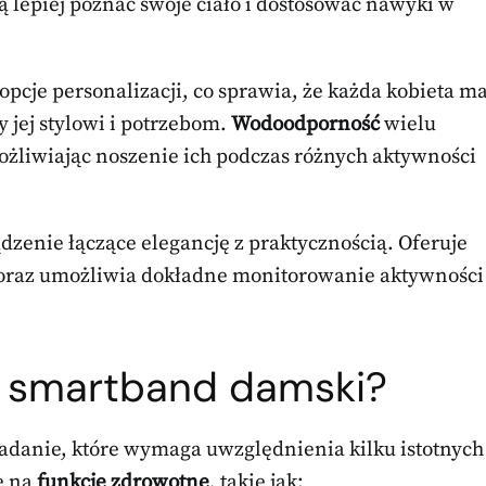
lepiej poznać swoje ciało i dostosować nawyki w
opcje personalizacji, co sprawia, że każda kobieta m
 jej stylowi i potrzebom.
Wodoodporność
wielu
żliwiając noszenie ich podczas różnych aktywności
dzenie łączące elegancję z praktycznością. Oferuje
a oraz umożliwia dokładne monitorowanie aktywności
y smartband damski?
zadanie, które wymaga uwzględnienia kilku istotnych
ę na
funkcje zdrowotne
, takie jak: