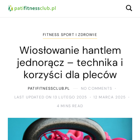
FITNESS SPORT I ZDROWIE
Wiosłowanie hantlem
jednorącz – technika i
korzyści dla pleców
PATIFITNESSCLUB.PL
NO COMMENTS
LAST UPDATED ON 13 LUTEGO 2025
12 MARCA 2025
4 MINS READ