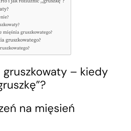
o i jak rozluźnić ,,gruszkę”?
aty?
enie?
uszkowaty?
e mięśnia gruszkowatego?
śnia gruszkowatego?
 gruszkowatego?
 gruszkowaty – kiedy
,gruszkę”?
czeń na mięsień