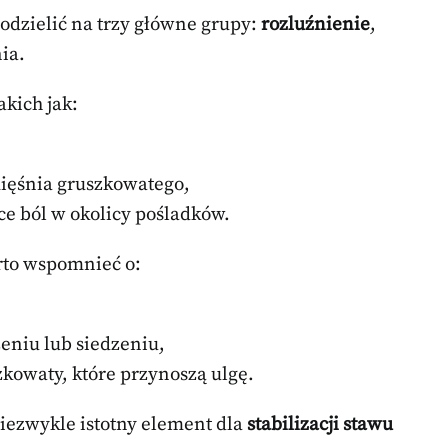
dzielić na trzy główne grupy:
rozluźnienie
,
ia.
takich jak:
mięśnia gruszkowatego,
ce ból w okolicy pośladków.
rto wspomnieć o:
eniu lub siedzeniu,
kowaty, które przynoszą ulgę.
niezwykle istotny element dla
stabilizacji stawu