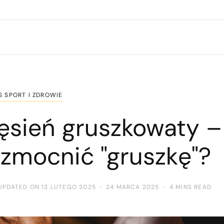
S SPORT I ZDROWIE
ęsień gruszkowaty –
 wzmocnić "gruszkę"?
UPDATED ON 13 LUTEGO 2025
24 MARCA 2025
4 MINS READ