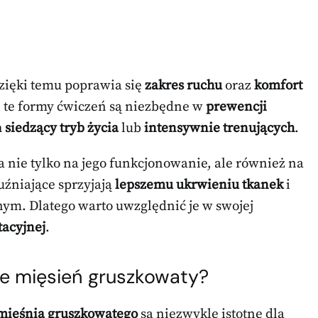
zięki temu poprawia się
zakres ruchu
oraz
komfort
j, te formy ćwiczeń są niezbędne w
prewencji
h
siedzący tryb życia
lub
intensywnie trenujących
.
nie tylko na jego funkcjonowanie, ale również na
uźniające sprzyjają
lepszemu ukrwieniu tkanek
i
nym. Dlatego warto uwzględnić je w swojej
tacyjnej
.
ce mięsień gruszkowaty?
mięśnia gruszkowatego
są niezwykle istotne dla