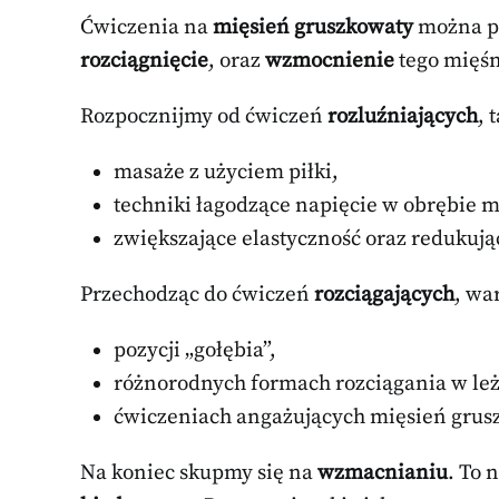
Ćwiczenia na
mięsień gruszkowaty
można po
rozciągnięcie
, oraz
wzmocnienie
tego mięśn
Rozpocznijmy od ćwiczeń
rozluźniających
, 
masaże z użyciem piłki,
techniki łagodzące napięcie w obrębie 
zwiększające elastyczność oraz redukują
Przechodząc do ćwiczeń
rozciągających
, wa
pozycji „gołębia”,
różnorodnych formach rozciągania w leż
ćwiczeniach angażujących mięsień grusz
Na koniec skupmy się na
wzmacnianiu
. To 