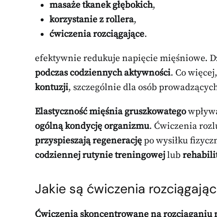
masaże tkanek głębokich
,
korzystanie z rollera
,
ćwiczenia rozciągające
.
efektywnie redukuje napięcie mięśniowe. D
podczas codziennych aktywności
. Co więce
kontuzji
, szczególnie dla osób prowadzącyc
Elastyczność mięśnia gruszkowatego
wpływa 
ogólną kondycję organizmu
. Ćwiczenia rozl
przyspieszają regenerację
po wysiłku fizycz
codziennej rutynie treningowej
lub
rehabili
Jakie są ćwiczenia rozciągają
Ćwiczenia skoncentrowane na rozciąganiu 