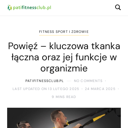
FITNESS SPORT I ZDROWIE
Powięź – kluczowa tkanka
łączna oraz jej funkcje w
organizmie
PATIFITNESSCLUB.PL
NO COMMENTS
LAST UPDATED ON 13 LUTEGO 2025
24 MARCA 2025
9 MINS READ