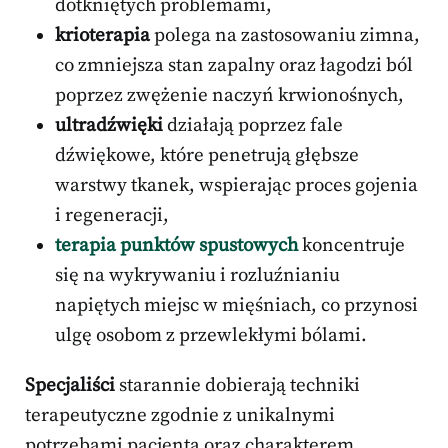
dotkniętych problemami,
krioterapia
polega na zastosowaniu zimna,
co zmniejsza stan zapalny oraz łagodzi ból
poprzez zwężenie naczyń krwionośnych,
ultradźwięki
działają poprzez fale
dźwiękowe, które penetrują głębsze
warstwy tkanek, wspierając proces gojenia
i regeneracji,
terapia punktów spustowych
koncentruje
się na wykrywaniu i rozluźnianiu
napiętych miejsc w mięśniach, co przynosi
ulgę osobom z przewlekłymi bólami.
Specjaliści
starannie dobierają techniki
terapeutyczne zgodnie z unikalnymi
potrzebami pacjenta oraz charakterem