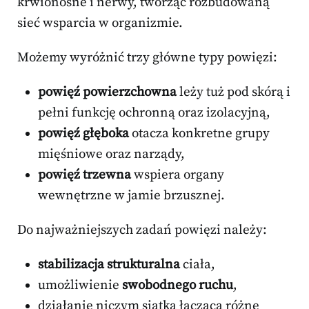
krwionośne i nerwy, tworząc rozbudowaną
sieć wsparcia w organizmie.
Możemy wyróżnić trzy główne typy powięzi:
powięź powierzchowna
leży tuż pod skórą i
pełni funkcję ochronną oraz izolacyjną,
powięź głęboka
otacza konkretne grupy
mięśniowe oraz narządy,
powięź trzewna
wspiera organy
wewnętrzne w jamie brzusznej.
Do najważniejszych zadań powięzi należy:
stabilizacja strukturalna
ciała,
umożliwienie
swobodnego ruchu
,
działanie niczym siatka łącząca różne