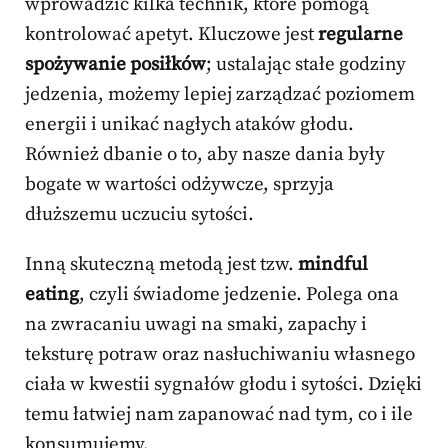
wprowadzić kilka technik, które pomogą
kontrolować apetyt. Kluczowe jest
regularne
spożywanie posiłków
; ustalając stałe godziny
jedzenia, możemy lepiej zarządzać poziomem
energii i unikać nagłych ataków głodu.
Również dbanie o to, aby nasze dania były
bogate w wartości odżywcze, sprzyja
dłuższemu uczuciu sytości.
Inną skuteczną metodą jest tzw.
mindful
eating
, czyli świadome jedzenie. Polega ona
na zwracaniu uwagi na smaki, zapachy i
teksturę potraw oraz nasłuchiwaniu własnego
ciała w kwestii sygnałów głodu i sytości. Dzięki
temu łatwiej nam zapanować nad tym, co i ile
konsumujemy.