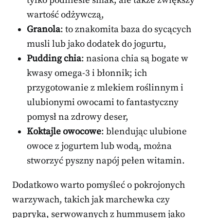
tylko podniesie smak, ale także zwiększy
wartość odżywczą,
Granola
: to znakomita baza do sycących
musli lub jako dodatek do jogurtu,
Pudding chia
: nasiona chia są bogate w
kwasy omega-3 i błonnik; ich
przygotowanie z mlekiem roślinnym i
ulubionymi owocami to fantastyczny
pomysł na zdrowy deser,
Koktajle owocowe
: blendując ulubione
owoce z jogurtem lub wodą, można
stworzyć pyszny napój pełen witamin.
Dodatkowo warto pomyśleć o pokrojonych
warzywach, takich jak marchewka czy
papryka, serwowanych z hummusem jako