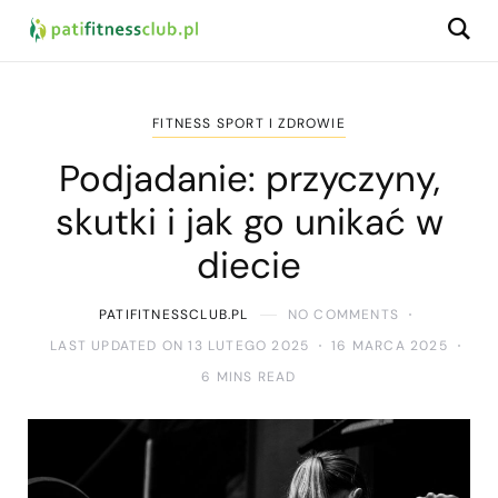
FITNESS SPORT I ZDROWIE
Podjadanie: przyczyny,
skutki i jak go unikać w
diecie
PATIFITNESSCLUB.PL
NO COMMENTS
LAST UPDATED ON 13 LUTEGO 2025
16 MARCA 2025
6 MINS READ