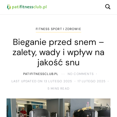
FITNESS SPORT I ZDROWIE
Bieganie przed snem –
zalety, wady i wpływ na
jakość snu
PATIFITNESSCLUB.PL
NO COMMENTS
LAST UPDATED ON 13 LUTEGO 2025
17 LUTEGO 2025
5 MINS READ