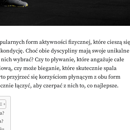
pularnych form aktywności fizycznej, które cieszą si
kondycję. Choć obie dyscypliny mają swoje unikalne
z nich wybrać? Czy to pływanie, które angażuje całe
ową, czy może bieganie, które skutecznie spala
rto przyjrzeć się korzyściom płynącym z obu form
znie łączyć, aby czerpać z nich to, co najlepsze.
a?
a?
iu