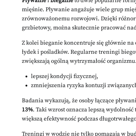
Pływanie
i
bieganie
to dwie popularne formy
mięśnie. Pływanie angażuje wiele grup mięś
zrównoważonemu rozwojowi. Dzięki różnoro
grzbietowy, można skutecznie pracować nad 
Z kolei bieganie koncentruje się głównie na
łydek i pośladków. Regularne treningi biego
zwiększają ogólną wytrzymałość organizmu.
lepszej kondycji fizycznej,
zmniejszenia ryzyka kontuzji związanyc
Badania wykazują, że osoby łączące pływan
13%
. Taki wzrost oznacza lepszą wydolność t
większą efektywność podczas długotrwałego
Treningi w wodzie nie tylko pomagają w bud