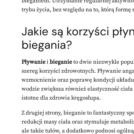
bieganiem. Utrzymanie regularnej aktywno
trybu życia, bez względu na to, którą formę
Jakie są korzyści pły
biegania?
Pływanie
i
bieganie
to dwie niezwykle popul
szereg korzyści zdrowotnych. Pływanie anga
wzmocnienie oraz poprawę kondycji układu
wodzie zwiększa również elastyczność ciała
istotne dla zdrowia kręgosłupa.
Z drugiej strony, bieganie to fantastyczny s
redukcji masy ciała oraz stymuluje metabol
ale także tułów, a dodatkowo podnosi ogóln