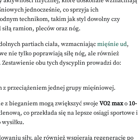
 aktywności fizycznej, które doskonale wzmacniają
niowych jednocześnie, co sprzyja ich
dnym technikom, takim jak styl dowolny czy
siłą ramion, pleców oraz nóg.
 dolnych partiach ciała, wzmacniając
mięśnie ud
,
we nie tylko poprawiają siłę nóg, ale również
 Zestawienie obu tych dyscyplin prowadzi do:
h z przeciążeniem jednej grupy mięśniowej.
ie z bieganiem mogą zwiększyć swoje
VO2 max
o
10-
lenową, co przekłada się na lepsze osiągi sportowe i
 wysiłku.
owaniu siły, ale również wspierają regenerację po