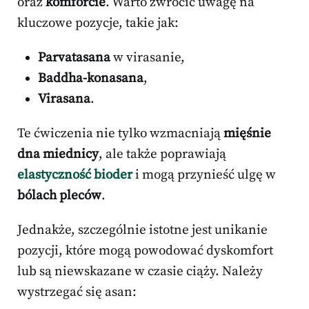
oraz
komforcie
. Warto zwrócić uwagę na
kluczowe pozycje, takie jak:
Parvatasana
w virasanie,
Baddha-konasana
,
Virasana
.
Te ćwiczenia nie tylko wzmacniają
mięśnie
dna miednicy
, ale także poprawiają
elastyczność bioder
i mogą przynieść ulgę w
bólach pleców
.
Jednakże, szczególnie istotne jest unikanie
pozycji, które mogą powodować dyskomfort
lub są niewskazane w czasie ciąży. Należy
wystrzegać się asan: