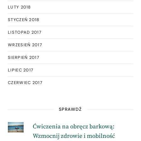
LUTY 2018
STYCZEŃ 2018
LISTOPAD 2017
WRZESIEŃ 2017
SIERPIEŃ 2017
LIPIEC 2017
CZERWIEC 2017
SPRAWDŹ
Ćwiczenia na obręcz barkową:
Wzmocnij zdrowie i mobilność