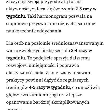
zaczynają swoją przygodę z tą formą
aktywności, zaleca się ćwiczenie
2-3 razy w
tygodniu
. Taki harmonogram pozwala na
stopniowe przyswajanie różnych asan oraz
naukę technik oddychania.
Dla osób na poziomie średniozaawansowanym
warto zwiększyć liczbę sesji do
3-4 razy w
tygodniu
. To podejście sprzyja dalszemu
rozwojowi umiejętności i poprawia
elastyczność ciała. Z kolei zaawansowani
praktycy powinni dążyć do regularnych
treningów
4-5 razy w tygodniu
, co umożliwia
głębsze zrozumienie jogi oraz lepsze
opanowanie bardziej skomplikowanych
pozycji.