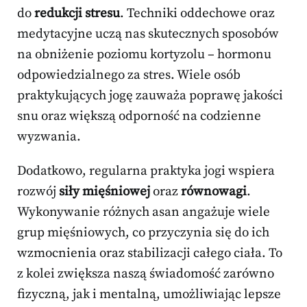
do
redukcji stresu
. Techniki oddechowe oraz
medytacyjne uczą nas skutecznych sposobów
na obniżenie poziomu kortyzolu – hormonu
odpowiedzialnego za stres. Wiele osób
praktykujących jogę zauważa poprawę jakości
snu oraz większą odporność na codzienne
wyzwania.
Dodatkowo, regularna praktyka jogi wspiera
rozwój
siły mięśniowej
oraz
równowagi
.
Wykonywanie różnych asan angażuje wiele
grup mięśniowych, co przyczynia się do ich
wzmocnienia oraz stabilizacji całego ciała. To
z kolei zwiększa naszą świadomość zarówno
fizyczną, jak i mentalną, umożliwiając lepsze