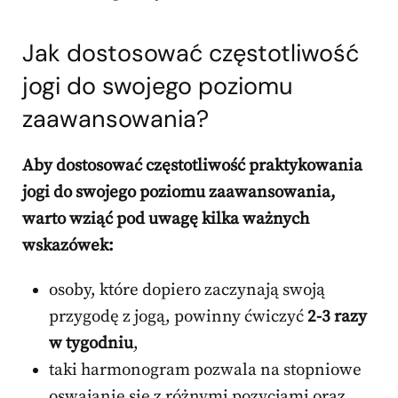
Jak dostosować częstotliwość
jogi do swojego poziomu
zaawansowania?
Aby dostosować częstotliwość praktykowania
jogi do swojego poziomu zaawansowania,
warto wziąć pod uwagę kilka ważnych
wskazówek:
osoby, które dopiero zaczynają swoją
przygodę z jogą, powinny ćwiczyć
2-3 razy
w tygodniu
,
taki harmonogram pozwala na stopniowe
oswajanie się z różnymi pozycjami oraz