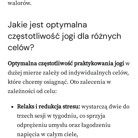
walorów.
Jakie jest optymalna
częstotliwość jogi dla różnych
celów?
Optymalna częstotliwość praktykowania jogi
w
dużej mierze zależy od indywidualnych celów,
które chcemy osiągnąć. Oto zalecenia w
zależności od celu:
Relaks i redukcja stresu:
wystarczą dwie do
trzech sesji w tygodniu, co sprzyja
odprężeniu umysłu oraz łagodzeniu
napięcia w całym ciele,