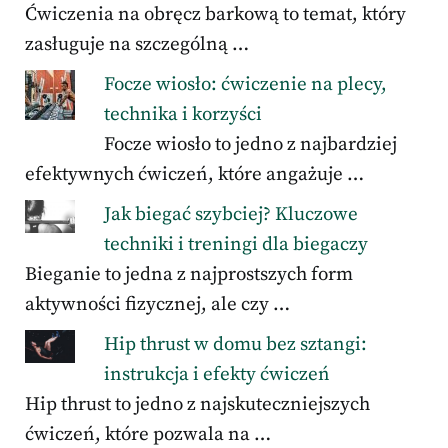
Ćwiczenia na obręcz barkową to temat, który
zasługuje na szczególną …
Focze wiosło: ćwiczenie na plecy,
technika i korzyści
Focze wiosło to jedno z najbardziej
efektywnych ćwiczeń, które angażuje …
Jak biegać szybciej? Kluczowe
techniki i treningi dla biegaczy
Bieganie to jedna z najprostszych form
aktywności fizycznej, ale czy …
Hip thrust w domu bez sztangi:
instrukcja i efekty ćwiczeń
Hip thrust to jedno z najskuteczniejszych
ćwiczeń, które pozwala na …