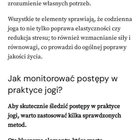
zrozumienie własnych potrzeb.
Wszystkie te elementy sprawiają, że codzienna
joga to nie tylko poprawa elastyczności czy
redukcja stresu; to również wzmacnianie siły i
równowagi, co prowadzi do ogólnej poprawy
jakości życia.
Jak monitorować postępy w
praktyce jogi?
Aby skutecznie śledzić postępy w praktyce
jogi, warto zastosować kilka sprawdzonych
metod.