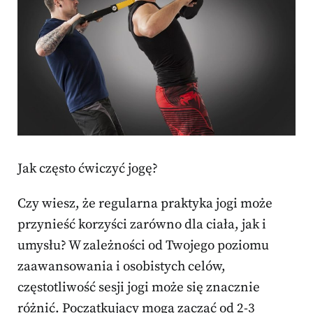
Jak często ćwiczyć jogę?
Czy wiesz, że regularna praktyka jogi może
przynieść korzyści zarówno dla ciała, jak i
umysłu? W zależności od Twojego poziomu
zaawansowania i osobistych celów,
częstotliwość sesji jogi może się znacznie
różnić. Początkujący mogą zacząć od 2-3