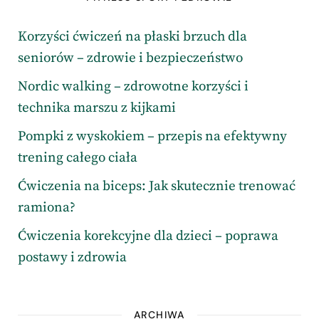
Korzyści ćwiczeń na płaski brzuch dla
seniorów – zdrowie i bezpieczeństwo
Nordic walking – zdrowotne korzyści i
technika marszu z kijkami
Pompki z wyskokiem – przepis na efektywny
trening całego ciała
Ćwiczenia na biceps: Jak skutecznie trenować
ramiona?
Ćwiczenia korekcyjne dla dzieci – poprawa
postawy i zdrowia
ARCHIWA