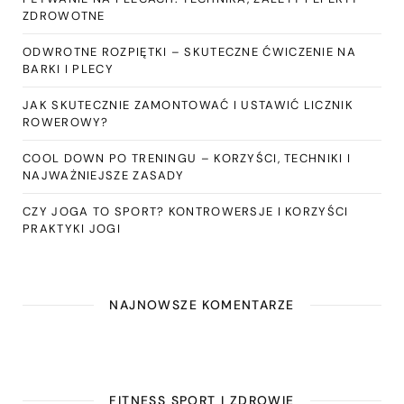
ZDROWOTNE
ODWROTNE ROZPIĘTKI – SKUTECZNE ĆWICZENIE NA
BARKI I PLECY
JAK SKUTECZNIE ZAMONTOWAĆ I USTAWIĆ LICZNIK
ROWEROWY?
COOL DOWN PO TRENINGU – KORZYŚCI, TECHNIKI I
NAJWAŻNIEJSZE ZASADY
CZY JOGA TO SPORT? KONTROWERSJE I KORZYŚCI
PRAKTYKI JOGI
NAJNOWSZE KOMENTARZE
FITNESS SPORT I ZDROWIE