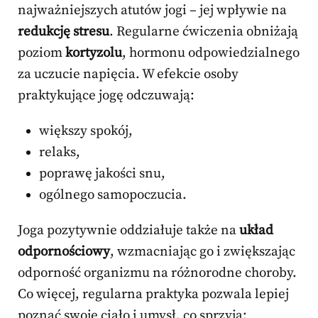
najważniejszych atutów jogi – jej wpływie na
redukcję stresu
. Regularne ćwiczenia obniżają
poziom
kortyzolu
, hormonu odpowiedzialnego
za uczucie napięcia. W efekcie osoby
praktykujące jogę odczuwają:
większy spokój,
relaks,
poprawę jakości snu,
ogólnego samopoczucia.
Joga pozytywnie oddziałuje także na
układ
odpornościowy
, wzmacniając go i zwiększając
odporność organizmu na różnorodne choroby.
Co więcej, regularna praktyka pozwala lepiej
poznać swoje ciało i umysł, co sprzyja: