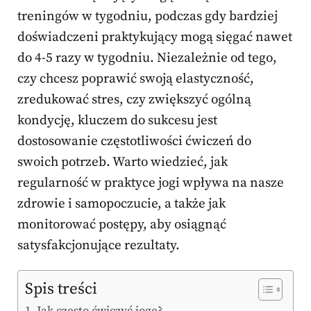
treningów w tygodniu, podczas gdy bardziej
doświadczeni praktykujący mogą sięgać nawet
do 4-5 razy w tygodniu. Niezależnie od tego,
czy chcesz poprawić swoją elastyczność,
zredukować stres, czy zwiększyć ogólną
kondycję, kluczem do sukcesu jest
dostosowanie częstotliwości ćwiczeń do
swoich potrzeb. Warto wiedzieć, jak
regularność w praktyce jogi wpływa na nasze
zdrowie i samopoczucie, a także jak
monitorować postępy, aby osiągnąć
satysfakcjonujące rezultaty.
Spis treści
Jak często ćwiczyć jogę?