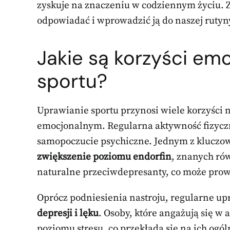
zyskuje na znaczeniu w codziennym życiu. 
odpowiadać i wprowadzić ją do naszej rutyn
Jakie są korzyści em
sportu?
Uprawianie sportu przynosi wiele korzyści n
emocjonalnym. Regularna aktywność fizyczn
samopoczucie psychiczne. Jednym z kluczow
zwiększenie poziomu endorfin
, znanych rów
naturalne przeciwdepresanty, co może prow
Oprócz podniesienia nastroju, regularne u
depresji i lęku
. Osoby, które angażują się w
poziomu stresu, co przekłada się na ich ogó